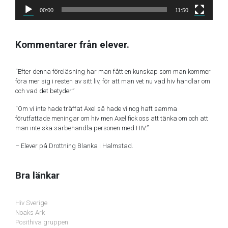
00:00
11:50
Kommentarer från elever.
“Efter denna föreläsning har man fått en kunskap som man kommer
föra mer sig i resten av sitt liv, för att man vet nu vad hiv handlar om
och vad det betyder.”
“Om vi inte hade träffat Axel så hade vi nog haft samma
förutfattade meningar om hiv men Axel fick oss att tänka om och att
man inte ska särbehandla personen med HIV.”
– Elever på Drottning Blanka i Halmstad.
Bra länkar
Hiv Sverige
Noaks Ark
Posithiva gruppen