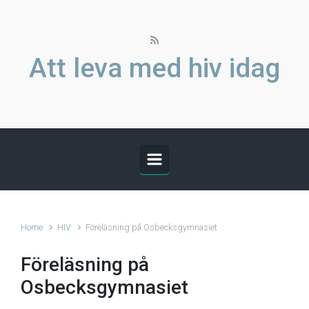
Skip to main content
Att leva med hiv idag
Home
HIV
Föreläsning på Osbecksgymnasiet
Föreläsning på
Osbecksgymnasiet