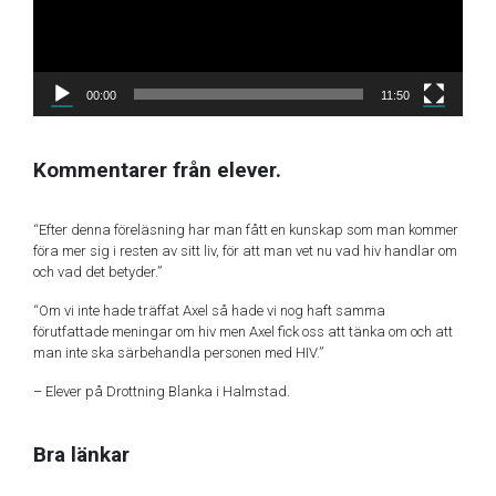
00:00
11:50
Kommentarer från elever.
“Efter denna föreläsning har man fått en kunskap som man kommer
föra mer sig i resten av sitt liv, för att man vet nu vad hiv handlar om
och vad det betyder.”
“Om vi inte hade träffat Axel så hade vi nog haft samma
förutfattade meningar om hiv men Axel fick oss att tänka om och att
man inte ska särbehandla personen med HIV.”
– Elever på Drottning Blanka i Halmstad.
Bra länkar