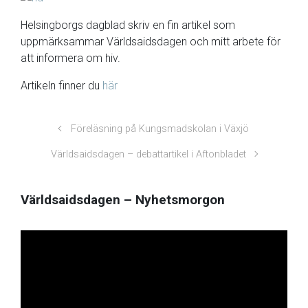
Helsingborgs dagblad skriv en fin artikel som
uppmärksammar Världsaidsdagen och mitt arbete för
att informera om hiv.
Artikeln finner du
här
Föreläsning på Kungsmadskolan i Växjö
Världsaidsdagen – debattartikel i Aftonbladet
Världsaidsdagen – Nyhetsmorgon
Video
Player