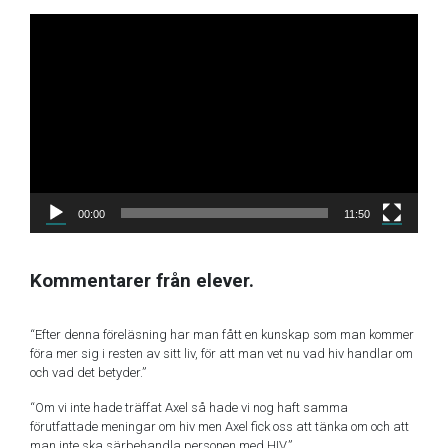
Video
Player
00:00
11:50
Kommentarer från elever.
“Efter denna föreläsning har man fått en kunskap som man kommer
föra mer sig i resten av sitt liv, för att man vet nu vad hiv handlar om
och vad det betyder.”
“Om vi inte hade träffat Axel så hade vi nog haft samma
förutfattade meningar om hiv men Axel fick oss att tänka om och att
man inte ska särbehandla personen med HIV.”