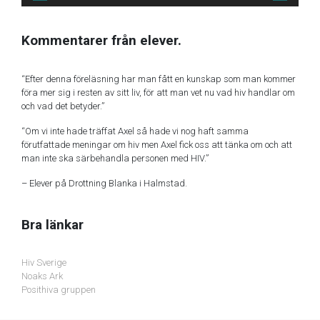
Kommentarer från elever.
“Efter denna föreläsning har man fått en kunskap som man kommer
föra mer sig i resten av sitt liv, för att man vet nu vad hiv handlar om
och vad det betyder.”
“Om vi inte hade träffat Axel så hade vi nog haft samma
förutfattade meningar om hiv men Axel fick oss att tänka om och att
man inte ska särbehandla personen med HIV.”
– Elever på Drottning Blanka i Halmstad.
Bra länkar
Hiv Sverige
Noaks Ark
Posithiva gruppen