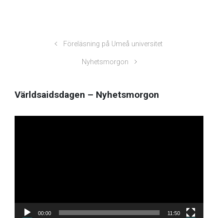
Föreläsning på Umeå universitet
Nyhetsmorgon
Världsaidsdagen – Nyhetsmorgon
Video
Player
00:00
11:50