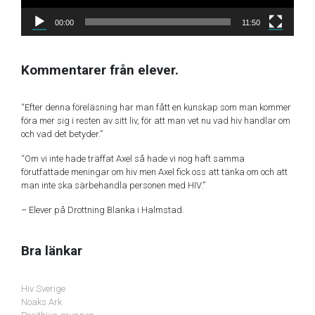
00:00
11:50
Kommentarer från elever.
“Efter denna föreläsning har man fått en kunskap som man kommer
föra mer sig i resten av sitt liv, för att man vet nu vad hiv handlar om
och vad det betyder.”
“Om vi inte hade träffat Axel så hade vi nog haft samma
förutfattade meningar om hiv men Axel fick oss att tänka om och att
man inte ska särbehandla personen med HIV.”
– Elever på Drottning Blanka i Halmstad.
Bra länkar
Hiv Sverige
Noaks Ark